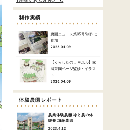
Tweets by OGINO__C
制作実績
農園ニュース第05号/制作に
参加
2026.04.09
【くらしたのし VOL.6】家
庭菜園ページ監修・イラス
ト
2026.04.09
体験農園レポート
農業体験農園 緑と農の体
験塾 加藤農園
2023.4.12