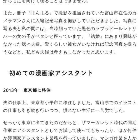
からも足を向けて寝ることはできません。
また、冊子『まんまる』で撮影を担当されていた富山市在住のカ
メラマンさんに入籍記念写真を撮影していただきました。写真に
写る夫と私の間には、当時飼っていた黒色のラブラドールレトリ
バーの女の子がペタンと座っています。『結婚』にあまり興味が
なかった我々夫婦。愛くるしい彼女がいなければ記念写真を撮ろ
うなどと、私ども夫婦は考えもしなかったと思います。
初めての漫画家アシスタント
2013年 東京都に移住
夫の仕事上、東京都小平市に移住しました。富山県でのイラスト
の仕事も引き続き行いつつ、慣れない生活に一苦労でした。
せっかく東京に出てきたのだからと、ザマーガレット時代の同期
作家にアシスタントとしてお試しで使ってもらったり、ほか何件
か漫画家アシスタント業務を行っていました。マンガ作業を人か