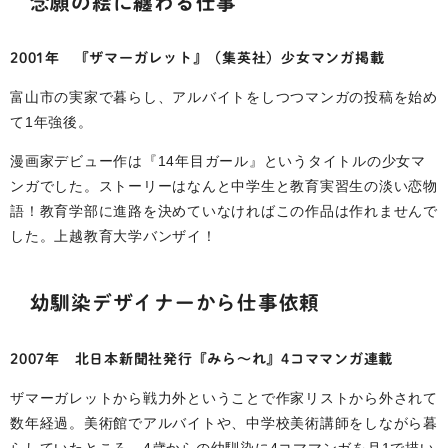
念願の絵に纏わる仕事
2001年 『ザマーガレット』（集英社）少女マンガ掲載
富山市の実家で暮らし、アルバイトをしつつマンガの投稿を始め
て1年強後。
漫画家デビュー作は『14年目ガール』というタイトルの少女マ
ンガでした。ストーリーはなんと中学生と教育実習生の淡い恋物
語！教育学部に進路を決めていなければこの作品は作れませんで
した。上越教育大学バンザイ！
幼馴染デザイナーから仕事依頼
2007年 北日本新聞社発行『みら～れ』4コママンガ連載
ザマーガレットから戦力外ということで作家リストから外されて
数年経過。美術館でアルバイトや、中学校美術講師をしながら暮
らしていたところ、4歳からの幼馴染に4コママンガを月1で描い