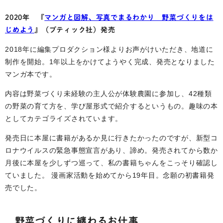
2020年 『
マンガと図解、写真でまるわかり 野菜づくりをは
じめよう
』（ブティック社）発売
2018年に編集プロダクション様よりお声がけいただき、地道に
制作を開始。1年以上をかけてようやく完成、発売となりました
マンガ本です。
内容は野菜づくり未経験の主人公が体験農園に参加し、42種類
の野菜の育て方を、学び屋形式で紹介するというもの。趣味の本
としてカテゴライズされています。
発売日に本屋に書籍があるか見に行きたかったのですが、新型コ
ロナウイルスの緊急事態宣言があり、諦め。発売されてから数か
月後に本屋を少しずつ巡って、私の書籍ちゃんをこっそり確認し
ていました。 漫画家活動を始めてから19年目。念願の初書籍発
売でした。
野菜づくりに纏わるお仕事