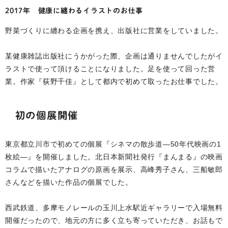
2017年 健康に纏わるイラストのお仕事
野菜づくりに纏わる企画を携え、出版社に営業をしていました。
某健康雑誌出版社にうかがった際、企画は通りませんでしたがイ
ラストで使って頂けることになりました。足を使って回った営
業。作家『荻野千佳』として都内で初めて取ったお仕事でした。
初の個展開催
東京都立川市で初めての個展『シネマの散歩道―50年代映画の1
枚絵―』を開催しました。北日本新聞社発行『まんまる』の映画
コラムで描いたアナログの原画を展示、高峰秀子さん、三船敏郎
さんなどを描いた作品の個展でした。
西武鉄道、多摩モノレールの玉川上水駅近ギャラリーで入場無料
開催だったので、地元の方に多く立ち寄っていただき、お話もで