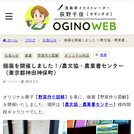
ホーム
ブログ
お知らせ
個展を開催しました！/農文協・農業書セ
ンター（東京都神田神保町）
個展
お知らせ
著書
野菜作り図解
オリジナル作品
個展を開催しました！/農文協・農業書センター
（東京都神田神保町）
2019.6.4
2023.3.1
オリジナル冊子【
野菜作り図解
】を基に、個展【野菜作り図解】
を開催いたしました。場所は【
農文協・農業書センター
】様内階
段ギャラリーでした。