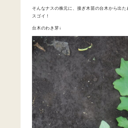
そんなナスの株元に、接ぎ木苗の台木から出た
スゴイ！
台木のわき芽↓